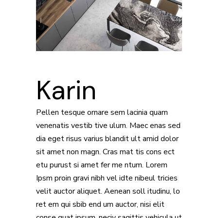
Karin
Pellen tesque ornare sem lacinia quam
venenatis vestib tive ulum. Maec enas sed
dia eget risus varius blandit ult amid dolor
sit amet non magn. Cras mat tis cons ect
etu purust si amet fer me ntum. Lorem
Ipsm proin gravi nibh vel idte nibeul tricies
velit auctor aliquet. Aenean soll itudinu, lo
ret em qui sbib end um auctor, nisi elit
conse quat ipsum, neciv sagittis vehicula ut